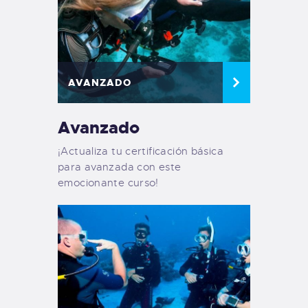
AVANZADO
Avanzado
¡Actualiza tu certificación básica
para avanzada con este
emocionante curso!