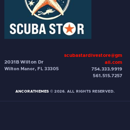
scubastardivestore@gm
2031B Wilton Dr
ail.com
Wilton Manor, FL 33305
754.333.9919
561.515.7257
ANCORATHEMES
© 2026. ALL RIGHTS RESERVED.